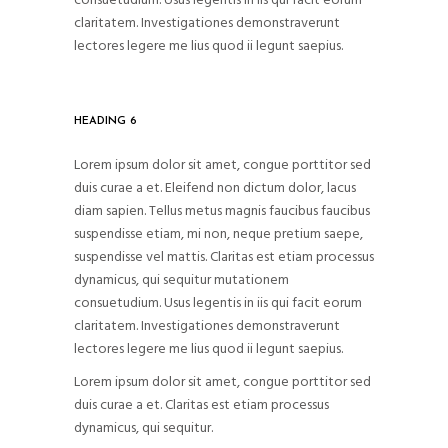
consuetudium. Usus legentis in iis qui facit eorum
claritatem. Investigationes demonstraverunt
lectores legere me lius quod ii legunt saepius.
HEADING 6
Lorem ipsum dolor sit amet, congue porttitor sed
duis curae a et. Eleifend non dictum dolor, lacus
diam sapien. Tellus metus magnis faucibus faucibus
suspendisse etiam, mi non, neque pretium saepe,
suspendisse vel mattis. Claritas est etiam processus
dynamicus, qui sequitur mutationem
consuetudium. Usus legentis in iis qui facit eorum
claritatem. Investigationes demonstraverunt
lectores legere me lius quod ii legunt saepius.
Lorem ipsum dolor sit amet, congue porttitor sed
duis curae a et. Claritas est etiam processus
dynamicus, qui sequitur.